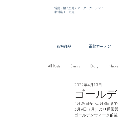
電動・輸入生地のオーダーカーテン
/
取付施工・販売
取扱商品
電動カーテン
All Posts
Events
Diary
News
2022年4月13日
ゴールデ
4月29日から5月8日
5月9日（月）より通常
ゴールデンウィーク前後