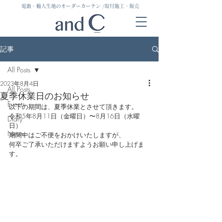
電動・輸入生地のオーダーカーテン
/取付施工・販売
記事
All Posts
2023年8月4日
All Posts
夏季休業日のお知らせ
Events
以下の期間は、夏季休業とさせて頂きます。
令和5年8月11日（金曜日）〜8月16日（水曜
Diary
日）
News
期間中はご不便をおかけいたしますが、
何卒ご了承いただけますようお願い申し上げま
す。