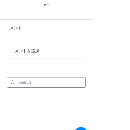
コメント
年末年始休業のお知らせ
コメントを追加…
ゴールデンウィ
のお知らせ
and Cのサービス
>
コーディネート
>
コントラクト事業
（ビジネスユースの方）
>
施工事例