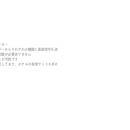
ーカー
ラーからそれぞれの機器に直接信号を送
配線が必要ありません
とが可能です
応しており、ホテルの客室やくつろぎの