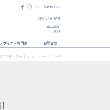
TEL : 03-4243-1516
会社案内
|
採用情報
​インテリアデザ
Web shop
|
HPはこちら
English
デザイナー専門家
お問合せ
d C TOP
>
Electric curtain > カーテンレール
il