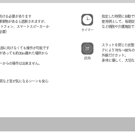
向ける必要があります
指定した時間に自動で
障害物があると遮断されますが、
​使用例として、毎朝
ートフォン、スマートスピーカーか
など病院や介護施設で
必要）
スラットを閉じた状態
光部に向けなくても操作が可能です
クにより78％〜88
があっても約30m離れた場所から
外線だけカット。
​身体に優しく、大切
カーからの操作は出来ません。
夜間など音が気になるシーンも安心