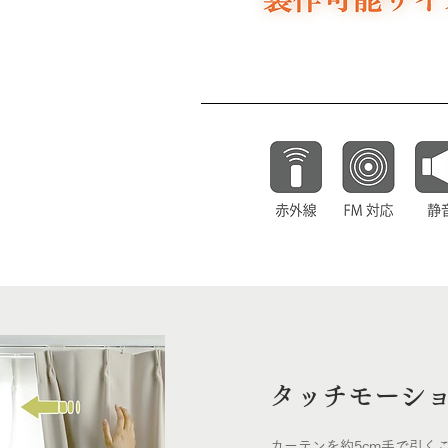
タッチモーシ
カーテンを約5cm手で引く