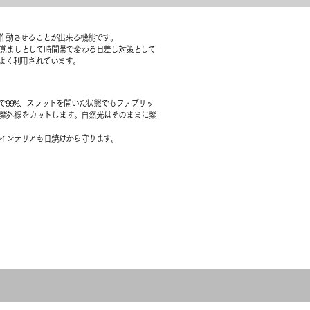
作動させることが出来る機能です。
目覚ましとして時間帯で変わる日差し対策として
よく利用されています。
で99%、スラットを開いた状態でもファブリッ
％の紫外線をカットします。自然光はそのままに紫
なインテリアも日焼けから守ります。