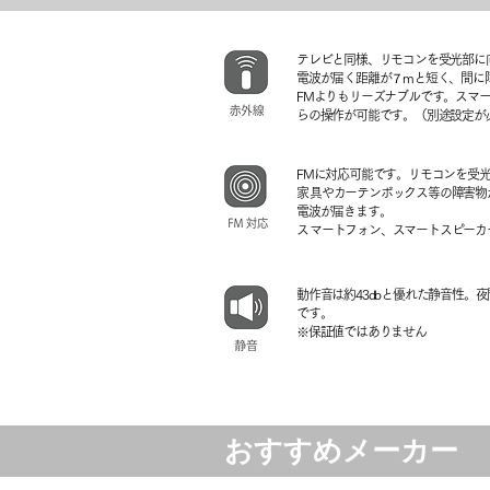
テレビと同様、リモコンを受光部に
電波が届く距離が７mと短く、間に
FMよりもリーズナブルです。スマ
らの操作が可能です。（別途設定が
FMに対応可能です。リモコンを受
​家具やカーテンボックス等の障害物
電波が届きます。
​スマートフォン、スマートスピー
動作音は約43dbと優れた静音性。
です。
​※保証値ではありません
おすすめメーカー