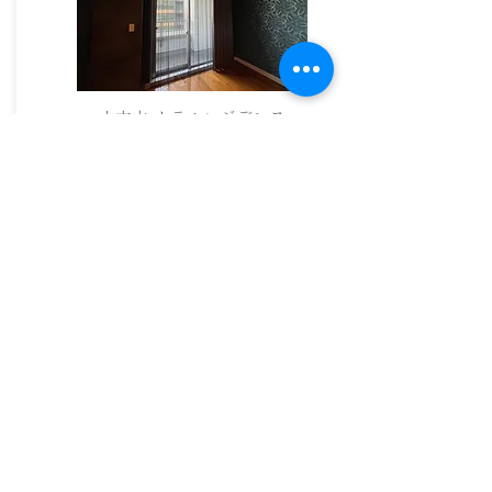
六本木 ホテルレジデンス
and Cのサービス
>
コーディネート
>
コントラクト事業
（ビジネスユースの方）
>
施工事例
Products 取り扱い商材