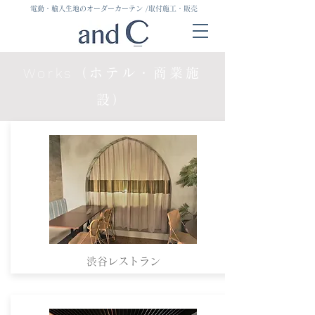
電動・輸入生地のオーダーカーテン
/取付施工・販売
Works
（ホテル・商業施
設）
渋谷レストラン