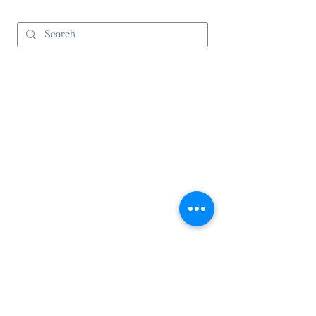
and Cのサービス
>
コーディネート
>
コントラクト事業
（ビジネスユースの方）
>
施工事例
Products 取り扱い商材
>
カーテン・張地生地
> 電動カーテン
>
ノルディックモス
>
ウッドブラインド
>
citel
>
ラグ
>
取扱ブランド一覧
Company 会社情報