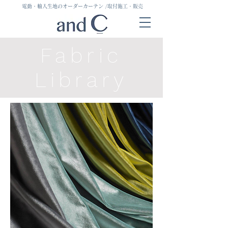
電動・輸入生地のオーダーカーテン
/取付施工・販売
Fabric
Library