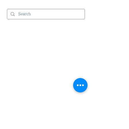
and Cのサービス
>
コーディネート
>
コントラクト事業
（ビジネスユースの方）
>
施工事例
Products 取り扱い商材
>
カーテン・張地生地
> 電動カーテン
>
ノルディックモス
>
ウッドブラインド
>
citel
>
ラグ
>
取扱ブランド一覧
Company 会社情報