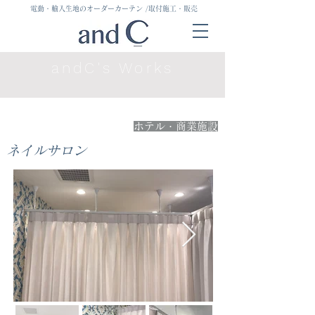
電動・輸入生地のオーダーカーテン
/取付施工・販売
andC's Works
ホテル・商業施設
ネイルサロン