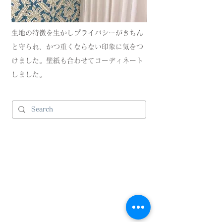
生地の特徴を生かしプライバシーがきちん
と守られ、かつ重くならない印象に気をつ
けました。壁紙も合わせてコーディネート
しました。
and Cのサービス
>
コーディネート
>
コントラクト事業
（ビジネスユースの方）
>
施工事例
Products 取り扱い商材
>
カーテン・張地生地
> 電動カーテン