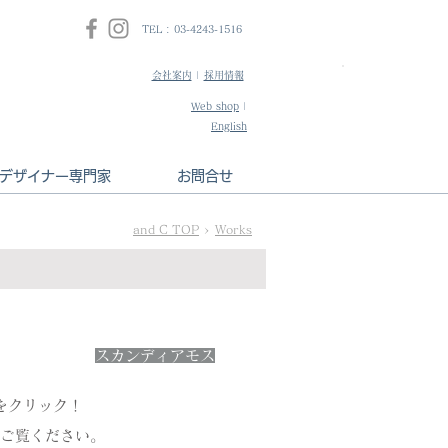
TEL : 03-4243-1516
会社案内
|
採用情報
​インテリアデザ
Web shop
|
HPはこちら
English
デザイナー専門家
お問合せ
and C TOP
>
Works
スカンディアモス
をクリック！
をご覧ください。