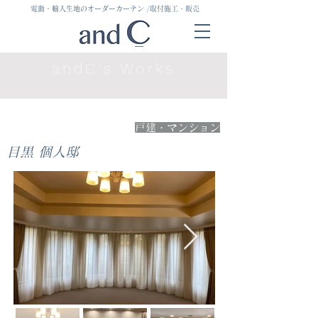
電動・輸入生地のオーダーカーテン
/取付施工・販売
andC's Works
戸建・マンション
目黒 個人邸