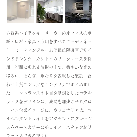
外資系ハイテクキーメーカーのオフィスの壁
紙・床材・家具・照明をすべてコーディネー
ト。ミーティングルーム壁紙は隈研吾デザイ
ンのサンゲツ「カゲトヒカリ」シリーズを採
用。空間に現れる陰影の中で、微やかな光の
移ろい、揺らぎ、重なりを表現した壁紙に合
わせ上質でシックなインテリアでまとめまし
た。エントランスの木目を基調としたホテル
ライクなデザインは、成長を加速させるグロ
ーバル企業イメージに。カフェテリアは、ベ
ルペンダントライトをアクセントにグレージ
ュをベースカラーにチョイス。スタッフがリ
ラックスできる空間に。