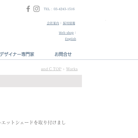
TEL : 03-4243-1516
会社案内
|
採用情報
​インテリアデザ
Web shop
|
HPはこちら
English
デザイナー専門家
お問合せ
and C TOP
>
Works
ルエットシェードを取り付けまし