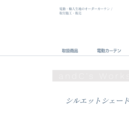
電動・輸入生地のオーダーカーテン
/
取付施工・販売
取扱商品
電動カーテン
andC's Wor
シルエットシェー