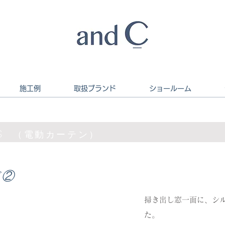
施工例
取扱ブランド
ショールーム
ks
（電動カーテン）
ド②
掃き出し窓一面に、シ
た。