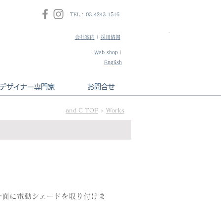
TEL : 03-4243-1516
会社案内
|
採用情報
​インテリアデザ
Web shop
|
HPはこちら
English
デザイナー専門家
お問合せ
and C TOP
>
Works
一面に電動シェードを取り付けま