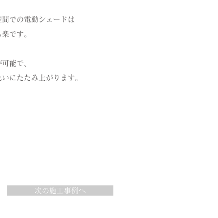
空間での電動シェードは
も楽です。
が可能で、
れいにたたみ上がります。
次の施工事例へ