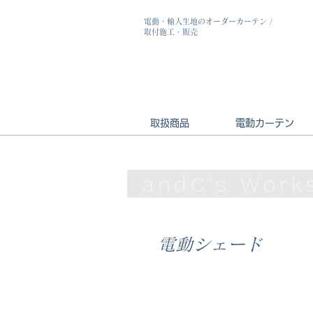
電動・輸入生地のオーダーカーテン
/
取付施工・販売
取扱商品
電動カーテン
andC's Wor
電動シェード